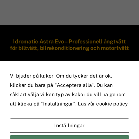
Idromatic Astra Evo – Professionell ångtvätt
Nödvändiga
för biltvätt, bilrekonditionering och motortvätt
Dessa kakor
går inte att
välja bort. De
behövs för
Vi bjuder på kakor! Om du tycker det är ok,
att hemsidan
över huvud
klickar du bara på "Acceptera alla". Du kan
taget ska
såklart välja vilken typ av kakor du vill ha genom
fungera.
att klicka på "Inställningar".
Läs vår cookie policy
Statistik
För att vi ska
Inställningar
kunna
förbättra